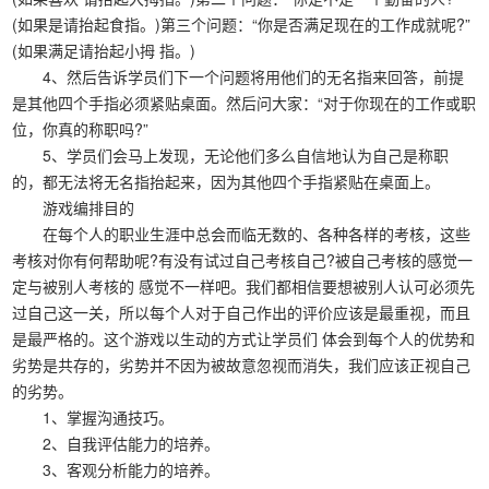
(如果是请抬起食指。)第三个问题：“你是否满足现在的工作成就呢?”
(如果满足请抬起小拇 指。)
4、然后告诉学员们下一个问题将用他们的无名指来回答，前提
是其他四个手指必须紧贴桌面。然后问大家：“对于你现在的工作或职
位，你真的称职吗?”
5、学员们会马上发现，无论他们多么自信地认为自己是称职
的，都无法将无名指抬起来，因为其他四个手指紧贴在桌面上。
游戏编排目的
在每个人的职业生涯中总会而临无数的、各种各样的考核，这些
考核对你有何帮助呢?有没有试过自己考核自己?被自己考核的感觉一
定与被别人考核的 感觉不一样吧。我们都相信要想被别人认可必须先
过自己这一关，所以每个人对于自己作出的评价应该是最重视，而且
是最严格的。这个游戏以生动的方式让学员们 体会到每个人的优势和
劣势是共存的，劣势并不因为被故意忽视而消失，我们应该正视自己
的劣势。
1、掌握沟通技巧。
2、自我评估能力的培养。
3、客观分析能力的培养。