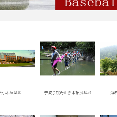
贤小木屋基地
宁波余姚丹山赤水拓展基地
海