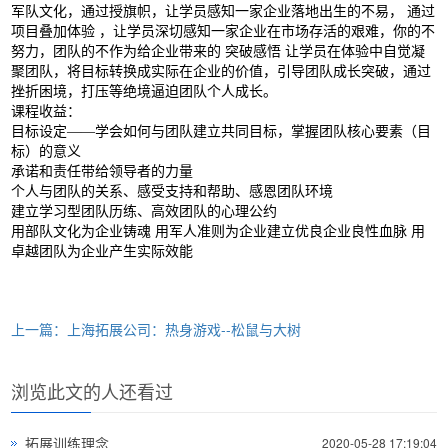
军队文化，通过授旗帜，让学员感知一家企业落地出生的不易， 通过
项目叠加体验 ，让学员深切感知一家企业在市场存活的艰难，你的不
努力，团队的不作为给企业带来的 突破感悟 让学员在体验中自觉凝
聚团队，将目标转换成实际在企业的价值，引导团队成长突破，通过
挫折困境，打压等绝境逼迫团队个人成长。
课程收益：
目标设定——学会如何与团队建立共同目标，掌握团队核心要素（目
标）的意义
承诺和责任带给领导者的力量
个人与团队的关系、感受支持和帮助、感恩团队环境
建立学习型团队历练、高效团队的心理公约
用部队文化为企业铸魂 用军人准则为企业建立优良企业良性血脉 用
卓越团队为企业产生实际效能
上一篇：上海拓展公司：热身游戏--松鼠与大树
浏览此文的人还看过
拓展训练理念
2020-05-28 17:19:04