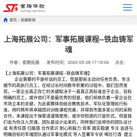
首页
>
拓展新闻
上海拓展公司：军事拓展课程--铁血铸军
魂
作者：索腾拓展
发布时间：2020-05-28 17:19:04
点击：
【上海拓展公司：军事拓展课程--铁血铸军魂】
企业需要的不是听话的员工，而是那些主动对任务负责，专注
细节的高执行员工，在经过长时间数年积累的过程中，我们忽然发
现，一家企业真正存亡的关键取决于一直真正高标准忠于企业，目标
明确的员工，或许他们不是最优秀的但是，他们却肩负着一家企业在
市场立本的关键，为此索腾体验结合教练技术，军队化管理执行标
准，用时两年将卓越团对训练课程完善，并得到市面多家公司的采购
合作，本课程出于保密请谨慎使用，或许你知道的只是形式，但是我
们会为你注入灵魂，团队是设计出来的，同样我们会将你的团队设计
成 有责任感 归属感 合作意识 耐心和毅力 效率 踏实稳健 专注 追逐与
明确目标的军魂团队通过军事化模式 导入签署军令状 喝壮行酒 建立