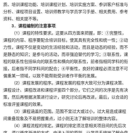
质、培训课程功能、培训课程计划、培训实施方案、参训客户标准与
分析、课程项目设置、培训师教学与学员学习手册、相关费用、参考
资料、相关提不等。
3．课程编制的注意事项
（1）课程的特性要求。这要从四方面来把握，即：①完整性，
课程的内容、程序要配合培训目标，使其具有完全性和统一性；②动
力性，课程不仅是变动的生活经验和活动，而且是动态的经验，而不
是静态的知识；是参与的活动，而非强迫替代的学习；③联系性，课
程的联系性包括纵向的联系性和横向的联系性，前者指相同学科的衔
接，后者指不同学科间的配合；④平衡性，良好的课程必须注意不可
偏重某一领域，以致不能帮助受训者作平衡的发展。
（2）课程发展的程序。课程发展的程序大致可分为课程决策、
课程设计、课程改进和课程评鉴四个部分，它们之间的次序是先有决
策，然后再根据决策进行设计，研究讨论后再改进，最后，以合适的
标准评鉴课程的效果。
（3）课程涵盖的范围。范围不宜过大或过小，过大易造成课程
间重叠现象及不易把握重点，过小则无法了解培训的整体内容。
（4）课程流程的排定。课程的排定须注意相关项目间的先后次
序，须以循序渐进的方式，由浅入深的原则，让学员系统地了解全盘