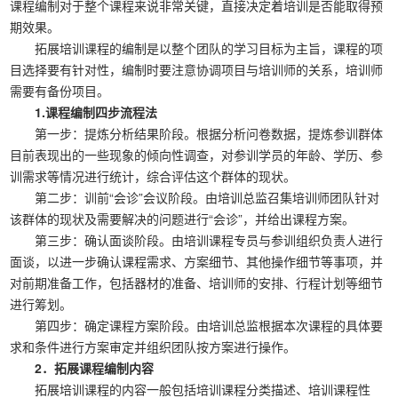
课程编制对于整个课程来说非常关键，直接决定着培训是否能取得预
期效果。
拓展培训课程的编制是以整个团队的学习目标为主旨，课程的项
目选择要有针对性，编制时要注意协调项目与培训师的关系，培训师
需要有备份项目。
1.课程编制四步流程法
第一步：提炼分析结果阶段。根据分析问卷数据，提炼参训群体
目前表现出的一些现象的倾向性调查，对参训学员的年龄、学历、参
训需求等情况进行统计，综合评估这个群体的现状。
第二步：训前“会诊”会议阶段。由培训总监召集培训师团队针对
该群体的现状及需要解决的问题进行“会诊”，并给出课程方案。
第三步：确认面谈阶段。由培训课程专员与参训组织负责人进行
面谈，以进一步确认课程需求、方案细节、其他操作细节等事项，并
对前期准备工作，包括器材的准备、培训师的安排、行程计划等细节
进行筹划。
第四步：确定课程方案阶段。由培训总监根据本次课程的具体要
求和条件进行方案审定并组织团队按方案进行操作。
2．拓展课程编制内容
拓展培训课程的内容一般包括培训课程分类描述、培训课程性