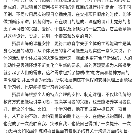
组成的，这些项目的使用按照不同的训练目的进行排列组合，将不同
类别、不同应用层次的项目穿插使用，在安排项目顺序的时候，能够
做到循序渐进，因势利导。它在项目的组成，课程的设计上充分的考
虑了学习者的兴趣、爱好、个性以及所缺失的一些东西，它主要是通
过这些设计、实施，达到一个提高和改变的目的。
拓展训练的课程安排上更符合教育学关于个体的主观能动性是其
身心发展的动力，从个体发展的各种可能变为现实这一意义来说，个
体的活动是个体发展的决定性因素这一观点;也更符合马斯洛的，人的
能动性是客观环境不断变化产生新的要求，新的客观要求为人所接受
就引起了人们的需求，这种需求包括了物质(生物)方面和精神方面的
需求理论;并且也更为灵活。所以拓展训练在课程的安排原理上更能吸
引学习者，也更能提高学习者的兴趣。
拓展训练根据个人的特点合理的安排、制定课程，不仅比传统的
教育方式更能吸引学习者，提高学习者的兴趣，也更能培养学习者良
好、健全的个性。比如：一个学习者，他在完成空中抓杠这一项目
中，从开始的不敢、害怕到勇敢的跳出这一步，在他完成的同时，他
也完成了一次战胜自我、突破自我，也使自己得到了一次提升、一次
飞跃;再比如拓展训练的项目里面有着很多的有关于沟通方面的项目、